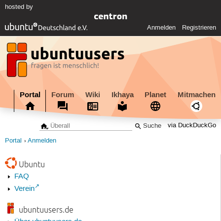
hosted by
Anmelden
Registrieren
Portal
Forum
Wiki
Ikhaya
Planet
Mitmachen
via DuckDuckGo
Portal
Anmelden
Ubuntu
FAQ
Verein
ubuntuusers.de