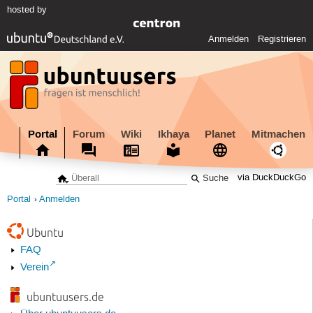
hosted by
Anmelden
Registrieren
Portal
Forum
Wiki
Ikhaya
Planet
Mitmachen
via DuckDuckGo
Portal
Anmelden
Ubuntu
FAQ
Verein
ubuntuusers.de