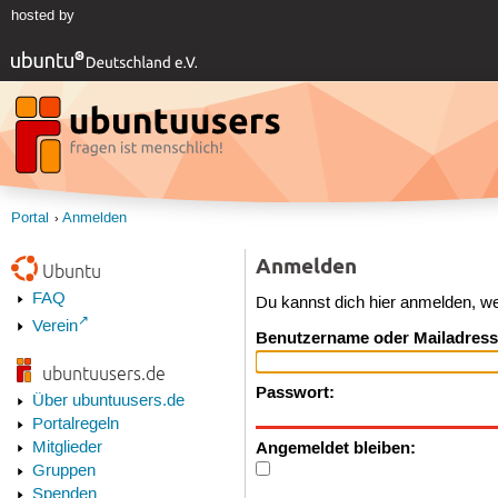
hosted by
Portal
Anmelden
Anmelden
Ubuntu
FAQ
Du kannst dich hier anmelden, w
Verein
Benutzername oder Mailadress
ubuntuusers.de
Passwort:
Über ubuntuusers.de
Portalregeln
Angemeldet bleiben:
Mitglieder
Gruppen
Spenden