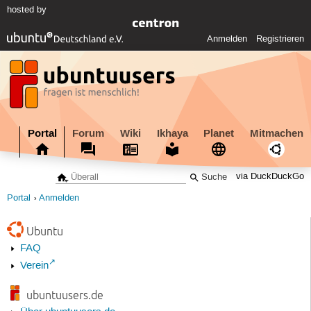
hosted by
Anmelden
Registrieren
Portal
Forum
Wiki
Ikhaya
Planet
Mitmachen
via DuckDuckGo
Portal
Anmelden
Ubuntu
FAQ
Verein
ubuntuusers.de