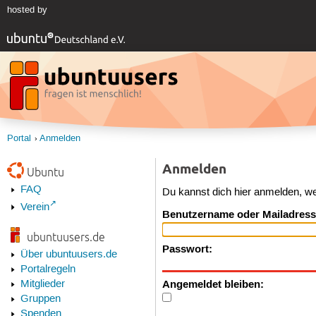
hosted by
Portal
Anmelden
Anmelden
Ubuntu
FAQ
Du kannst dich hier anmelden, w
Verein
Benutzername oder Mailadress
ubuntuusers.de
Passwort:
Über ubuntuusers.de
Portalregeln
Angemeldet bleiben:
Mitglieder
Gruppen
Spenden