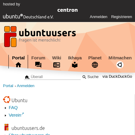
hosted by
Anmelden
Registrieren
Portal
Forum
Wiki
Ikhaya
Planet
Mitmachen
via DuckDuckGo
Portal
Anmelden
Ubuntu
FAQ
Verein
ubuntuusers.de