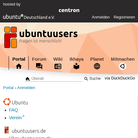
hosted by
Anmelden
Registrieren
Portal
Forum
Wiki
Ikhaya
Planet
Mitmachen
via DuckDuckGo
Portal
Anmelden
Ubuntu
FAQ
Verein
ubuntuusers.de