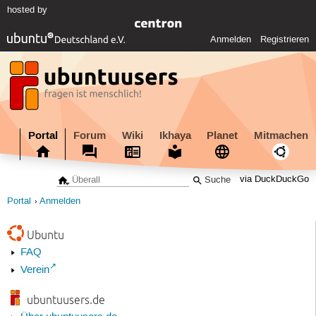
hosted by
Anmelden
Registrieren
Portal
Forum
Wiki
Ikhaya
Planet
Mitmachen
via DuckDuckGo
Portal
Anmelden
Ubuntu
FAQ
Verein
ubuntuusers.de