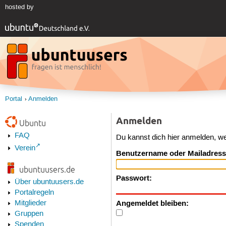
hosted by
Portal
Anmelden
Anmelden
Ubuntu
FAQ
Du kannst dich hier anmelden, w
Verein
Benutzername oder Mailadress
ubuntuusers.de
Passwort:
Über ubuntuusers.de
Portalregeln
Angemeldet bleiben:
Mitglieder
Gruppen
Spenden