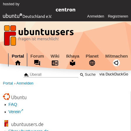
hosted by
Anmelden
Registrieren
Portal
Forum
Wiki
Ikhaya
Planet
Mitmachen
via DuckDuckGo
Portal
Anmelden
Ubuntu
FAQ
Verein
ubuntuusers.de