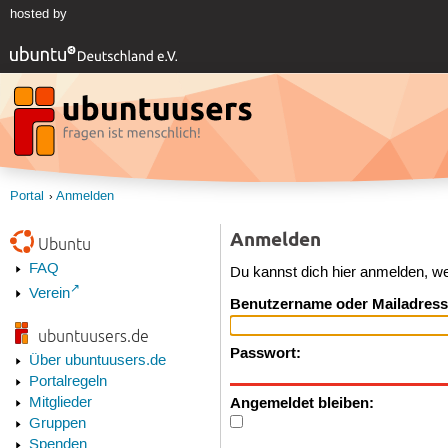
hosted by
Portal
Anmelden
Anmelden
Ubuntu
FAQ
Du kannst dich hier anmelden, w
Verein
Benutzername oder Mailadress
ubuntuusers.de
Passwort:
Über ubuntuusers.de
Portalregeln
Angemeldet bleiben:
Mitglieder
Gruppen
Spenden