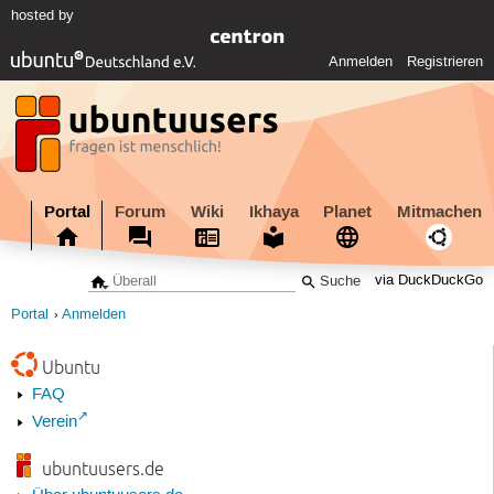
hosted by
Anmelden
Registrieren
Portal
Forum
Wiki
Ikhaya
Planet
Mitmachen
via DuckDuckGo
Portal
Anmelden
Ubuntu
FAQ
Verein
ubuntuusers.de