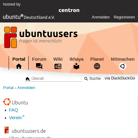
hosted by
Anmelden
Registrieren
Portal
Forum
Wiki
Ikhaya
Planet
Mitmachen
via DuckDuckGo
Portal
Anmelden
Ubuntu
FAQ
Verein
ubuntuusers.de