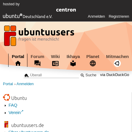
hosted by
Anmelden
Registrieren
Portal
Forum
Wiki
Ikhaya
Planet
Mitmachen
via DuckDuckGo
Portal
Anmelden
Ubuntu
FAQ
Verein
ubuntuusers.de