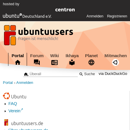
hosted by
Anmelden
Registrieren
Portal
Forum
Wiki
Ikhaya
Planet
Mitmachen
via DuckDuckGo
Portal
Anmelden
Ubuntu
FAQ
Verein
ubuntuusers.de