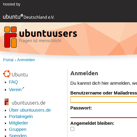
hosted by
Portal
Anmelden
Anmelden
Ubuntu
FAQ
Du kannst dich hier anmelden, w
Verein
Benutzername oder Mailadress
ubuntuusers.de
Passwort:
Über ubuntuusers.de
Portalregeln
Angemeldet bleiben:
Mitglieder
Gruppen
Spenden