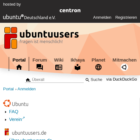
hosted by
Anmelden
Registrieren
Portal
Forum
Wiki
Ikhaya
Planet
Mitmachen
via DuckDuckGo
Portal
Anmelden
Ubuntu
FAQ
Verein
ubuntuusers.de