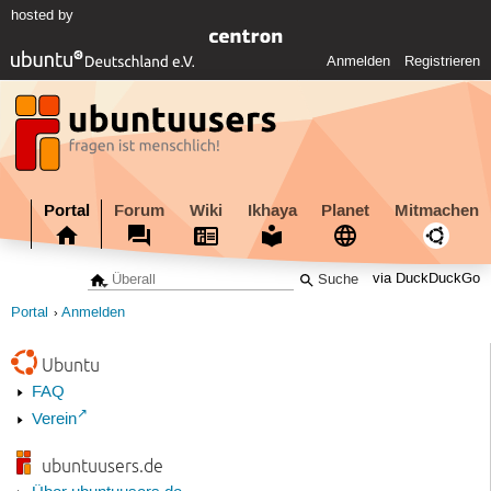
hosted by
Anmelden
Registrieren
Portal
Forum
Wiki
Ikhaya
Planet
Mitmachen
via DuckDuckGo
Portal
Anmelden
Ubuntu
FAQ
Verein
ubuntuusers.de