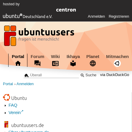
hosted by
Anmelden
Registrieren
Portal
Forum
Wiki
Ikhaya
Planet
Mitmachen
via DuckDuckGo
Portal
Anmelden
Ubuntu
FAQ
Verein
ubuntuusers.de