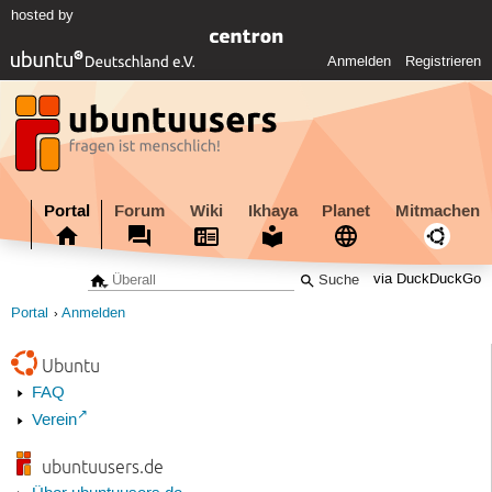
hosted by
Anmelden
Registrieren
Portal
Forum
Wiki
Ikhaya
Planet
Mitmachen
via DuckDuckGo
Portal
Anmelden
Ubuntu
FAQ
Verein
ubuntuusers.de