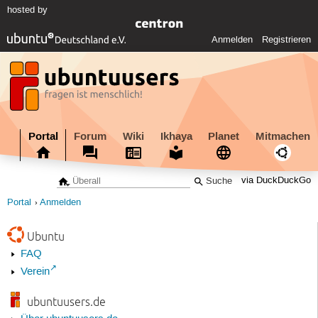
hosted by
Anmelden
Registrieren
Portal
Forum
Wiki
Ikhaya
Planet
Mitmachen
via DuckDuckGo
Portal
Anmelden
Ubuntu
FAQ
Verein
ubuntuusers.de