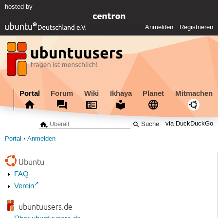
hosted by
Anmelden
Registrieren
Portal
Forum
Wiki
Ikhaya
Planet
Mitmachen
via DuckDuckGo
Portal
Anmelden
Ubuntu
FAQ
Verein
ubuntuusers.de