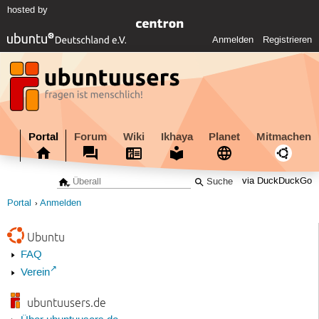
hosted by
Anmelden
Registrieren
Portal
Forum
Wiki
Ikhaya
Planet
Mitmachen
via DuckDuckGo
Portal
Anmelden
Ubuntu
FAQ
Verein
ubuntuusers.de