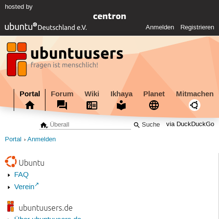
hosted by
Anmelden
Registrieren
Portal
Forum
Wiki
Ikhaya
Planet
Mitmachen
via DuckDuckGo
Portal
Anmelden
Ubuntu
FAQ
Verein
ubuntuusers.de