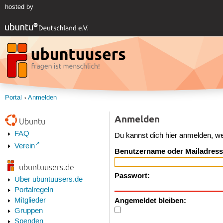
hosted by
Portal
Anmelden
Anmelden
Ubuntu
FAQ
Du kannst dich hier anmelden, w
Verein
Benutzername oder Mailadress
ubuntuusers.de
Passwort:
Über ubuntuusers.de
Portalregeln
Angemeldet bleiben:
Mitglieder
Gruppen
Spenden