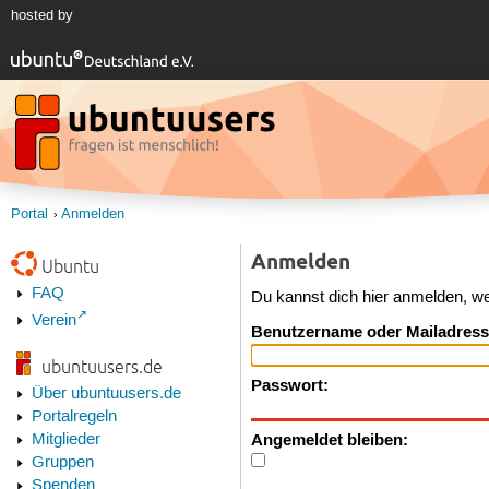
hosted by
Portal
Anmelden
Anmelden
Ubuntu
FAQ
Du kannst dich hier anmelden, w
Verein
Benutzername oder Mailadress
ubuntuusers.de
Passwort:
Über ubuntuusers.de
Portalregeln
Angemeldet bleiben:
Mitglieder
Gruppen
Spenden