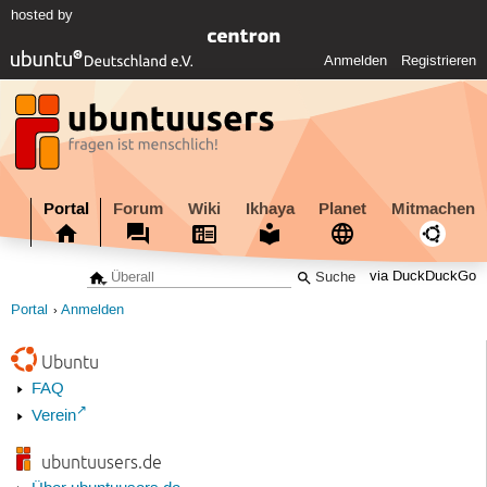
hosted by
Anmelden
Registrieren
Portal
Forum
Wiki
Ikhaya
Planet
Mitmachen
via DuckDuckGo
Portal
Anmelden
Ubuntu
FAQ
Verein
ubuntuusers.de