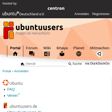
hosted by
Anmelden
Registrieren
Portal
Forum
Wiki
Ikhaya
Planet
Mitmachen
via DuckDuckGo
Portal
Anmelden
Ubuntu
FAQ
Verein
ubuntuusers.de