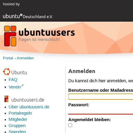
hosted by
Portal
Anmelden
Anmelden
Ubuntu
FAQ
Du kannst dich hier anmelden, w
Verein
Benutzername oder Mailadress
ubuntuusers.de
Passwort:
Über ubuntuusers.de
Portalregeln
Angemeldet bleiben:
Mitglieder
Gruppen
Spenden