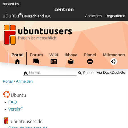
hosted by
Anmelden
Registrieren
Portal
Forum
Wiki
Ikhaya
Planet
Mitmachen
via DuckDuckGo
Portal
Anmelden
Ubuntu
FAQ
Verein
ubuntuusers.de