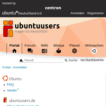
hosted by
Anmelden
Registrieren
Portal
Forum
Wiki
Ikhaya
Planet
Mitmachen
via DuckDuckGo
Portal
Anmelden
Ubuntu
FAQ
Verein
ubuntuusers.de