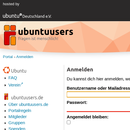
hosted by
Portal
Anmelden
Anmelden
Ubuntu
FAQ
Du kannst dich hier anmelden, w
Verein
Benutzername oder Mailadress
ubuntuusers.de
Passwort:
Über ubuntuusers.de
Portalregeln
Angemeldet bleiben:
Mitglieder
Gruppen
Spenden