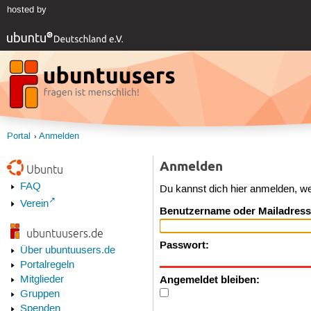
hosted by
Portal
Anmelden
Anmelden
Ubuntu
FAQ
Du kannst dich hier anmelden, w
Verein
Benutzername oder Mailadress
ubuntuusers.de
Passwort:
Über ubuntuusers.de
Portalregeln
Angemeldet bleiben:
Mitglieder
Gruppen
Spenden