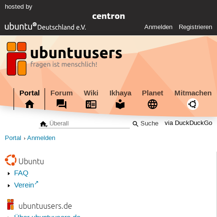
hosted by
Anmelden
Registrieren
Portal
Forum
Wiki
Ikhaya
Planet
Mitmachen
via DuckDuckGo
Portal
Anmelden
Ubuntu
FAQ
Verein
ubuntuusers.de