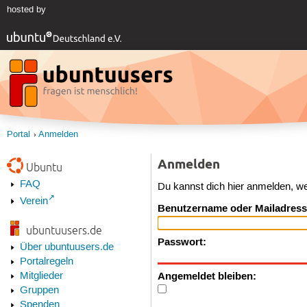
hosted by
Portal
Anmelden
Anmelden
Ubuntu
FAQ
Du kannst dich hier anmelden, w
Verein
Benutzername oder Mailadress
ubuntuusers.de
Passwort:
Über ubuntuusers.de
Portalregeln
Angemeldet bleiben:
Mitglieder
Gruppen
Spenden