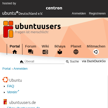
hosted by
Anmelden
Registrieren
Portal
Forum
Wiki
Ikhaya
Planet
Mitmachen
via DuckDuckGo
Portal
Anmelden
Ubuntu
FAQ
Verein
ubuntuusers.de