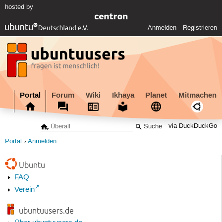
hosted by
Anmelden
Registrieren
Portal
Forum
Wiki
Ikhaya
Planet
Mitmachen
via DuckDuckGo
Portal
Anmelden
Ubuntu
FAQ
Verein
ubuntuusers.de