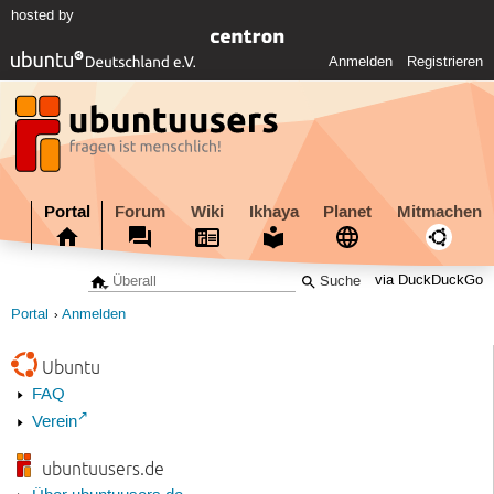
hosted by
Anmelden
Registrieren
Portal
Forum
Wiki
Ikhaya
Planet
Mitmachen
via DuckDuckGo
Portal
Anmelden
Ubuntu
FAQ
Verein
ubuntuusers.de