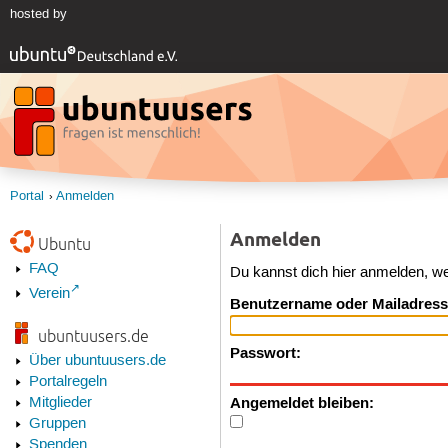
hosted by
Portal
Anmelden
Anmelden
Ubuntu
FAQ
Du kannst dich hier anmelden, w
Verein
Benutzername oder Mailadress
ubuntuusers.de
Passwort:
Über ubuntuusers.de
Portalregeln
Angemeldet bleiben:
Mitglieder
Gruppen
Spenden