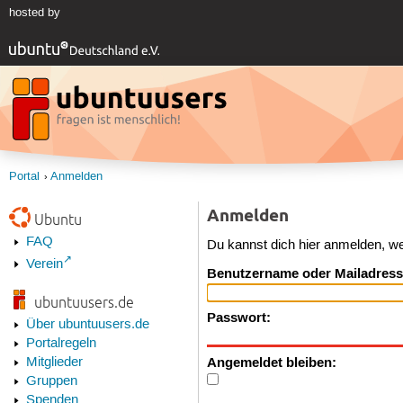
hosted by
Portal
Anmelden
Anmelden
Ubuntu
FAQ
Du kannst dich hier anmelden, w
Verein
Benutzername oder Mailadress
ubuntuusers.de
Passwort:
Über ubuntuusers.de
Portalregeln
Angemeldet bleiben:
Mitglieder
Gruppen
Spenden