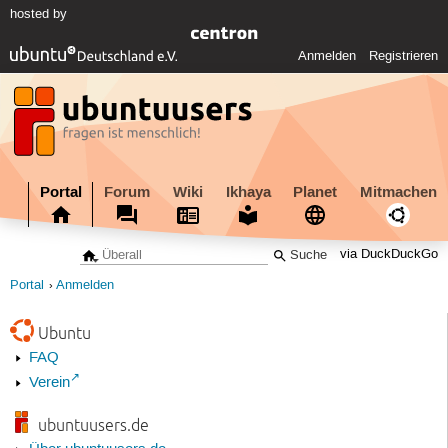
hosted by
Anmelden
Registrieren
Portal
Forum
Wiki
Ikhaya
Planet
Mitmachen
via DuckDuckGo
Portal
Anmelden
Ubuntu
FAQ
Verein
ubuntuusers.de