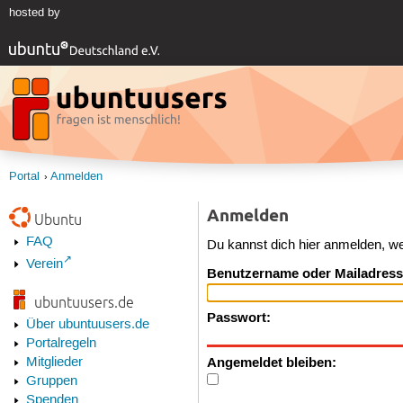
hosted by
Portal
Anmelden
Anmelden
Ubuntu
FAQ
Du kannst dich hier anmelden, w
Verein
Benutzername oder Mailadress
ubuntuusers.de
Passwort:
Über ubuntuusers.de
Portalregeln
Angemeldet bleiben:
Mitglieder
Gruppen
Spenden