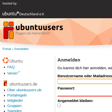
hosted by
Portal
Anmelden
Anmelden
Ubuntu
FAQ
Du kannst dich hier anmelden, w
Verein
Benutzername oder Mailadress
ubuntuusers.de
Passwort:
Über ubuntuusers.de
Portalregeln
Angemeldet bleiben:
Mitglieder
Gruppen
Spenden