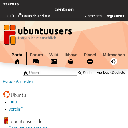
hosted by
Anmelden
Registrieren
Portal
Forum
Wiki
Ikhaya
Planet
Mitmachen
via DuckDuckGo
Portal
Anmelden
Ubuntu
FAQ
Verein
ubuntuusers.de