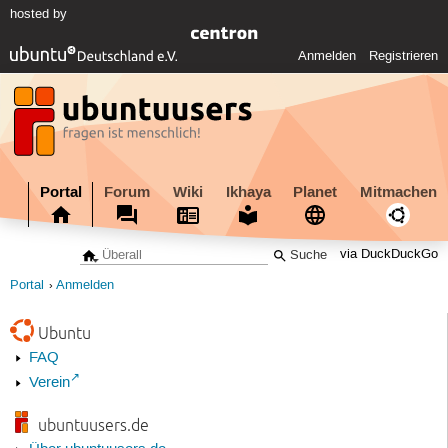
hosted by
Anmelden
Registrieren
Portal
Forum
Wiki
Ikhaya
Planet
Mitmachen
via DuckDuckGo
Portal
Anmelden
Ubuntu
FAQ
Verein
ubuntuusers.de