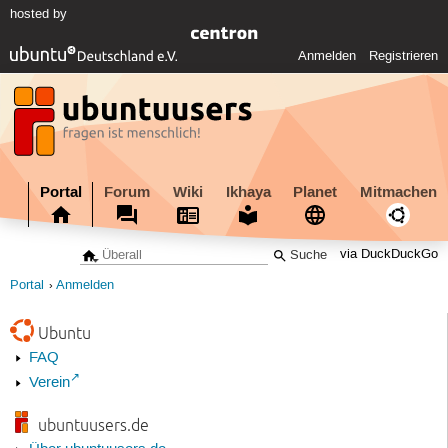
hosted by
Anmelden
Registrieren
Portal
Forum
Wiki
Ikhaya
Planet
Mitmachen
via DuckDuckGo
Portal
Anmelden
Ubuntu
FAQ
Verein
ubuntuusers.de