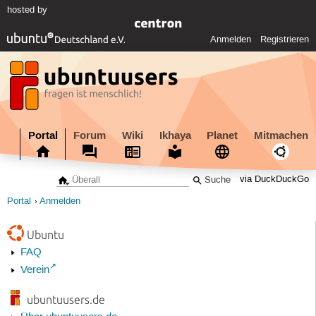
hosted by
Anmelden
Registrieren
Portal
Forum
Wiki
Ikhaya
Planet
Mitmachen
via DuckDuckGo
Portal
Anmelden
Ubuntu
FAQ
Verein
ubuntuusers.de