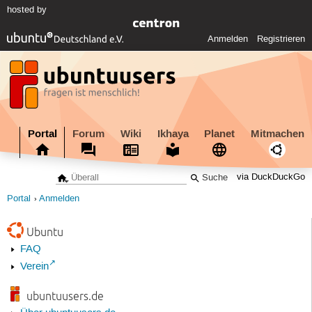
hosted by
Anmelden
Registrieren
Portal
Forum
Wiki
Ikhaya
Planet
Mitmachen
via DuckDuckGo
Portal
Anmelden
Ubuntu
FAQ
Verein
ubuntuusers.de