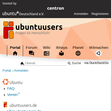
hosted by
Anmelden
Registrieren
Portal
Forum
Wiki
Ikhaya
Planet
Mitmachen
via DuckDuckGo
Portal
Anmelden
Ubuntu
FAQ
Verein
ubuntuusers.de