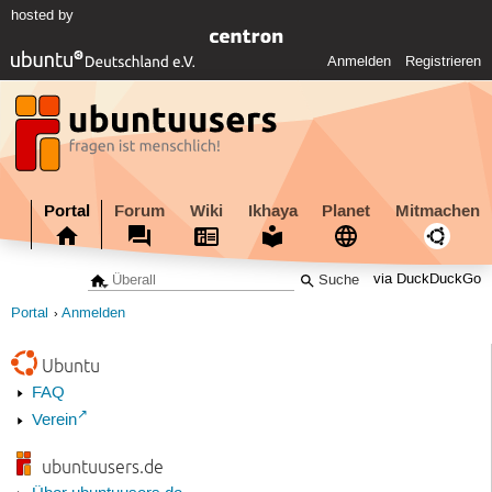
hosted by
Anmelden
Registrieren
Portal
Forum
Wiki
Ikhaya
Planet
Mitmachen
via DuckDuckGo
Portal
Anmelden
Ubuntu
FAQ
Verein
ubuntuusers.de